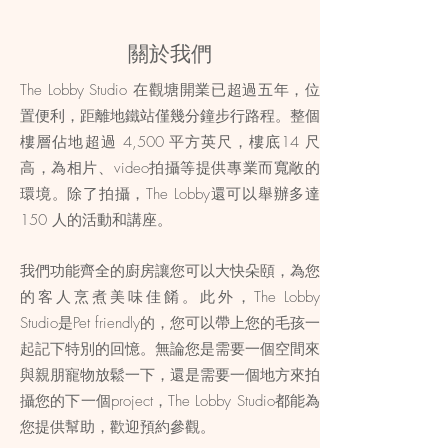
關於我們
The Lobby Studio 在觀塘開業已超過五年，位
置便利，距離地鐵站僅幾分鐘步行路程。整個
樓層佔地​​超過 4,500 平方英尺，樓底14 尺
高，為相片、video拍攝等提供專業而寬敞的
環境。除了拍攝，The Lobby還可以舉辦多達
150 人的活動和講座。
我們功能齊全的廚房讓您可以大快朵頤，為您
的客人烹煮美味佳餚。此外，
The Lobby
Studio是Pet friendly的
，您可以帶上您的毛
孩一
起記下特別的回憶。無論您是需要一個空間來
與親朋寵物放鬆一下，還是需要一個地方來拍
攝您的下一個project，The Lobby Studio都能為
您提供幫助，歡迎預約參觀。